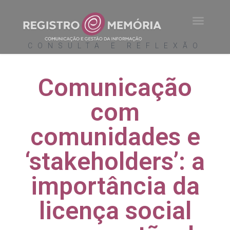
O que fazemos
Clientes e parceiros
CONSULTA E REFLEXÃO
Comunicação
com
comunidades e
‘stakeholders’: a
importância da
licença social